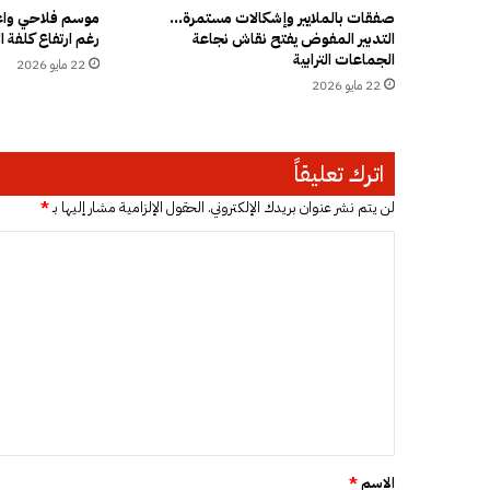
إ
صفقات بالملايير وإشكالات مستمرة…
موسم فلاحي واعد
التدبير المفوض يفتح نقاش نجاعة
رغم ارتفاع كلفة ال
غ
الجماعات الترابية
ل
22 مايو 2026
ا
22 مايو 2026
ق
ا
ل
اترك تعليقاً
ب
ا
لن يتم نشر عنوان بريدك الإلكتروني.
الحقول الإلزامية مشار إليها بـ
*
ب
أ
ا
م
ل
ا
ت
م
ا
ع
ل
ل
م
ف
ي
س
ق
د
ي
*
الاسم
*