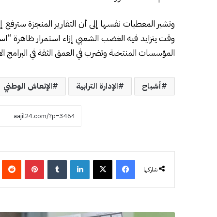
وتشير المعطيات نفسها إلى أن التقارير المنجزة سترفع إلى
وقت يتزايد فيه الغضب الشعبي إزاء استمرار ظاهرة “اس
المؤسسات المنتخبة وتضرب في العمق الثقة في البرامج ال
أشباح
الإدارة الترابية
الإنعاش الوطني
فيسبوك
‫X
لينكدإن
‏Tumblr
بينتيريست
‏eddit
شاركها