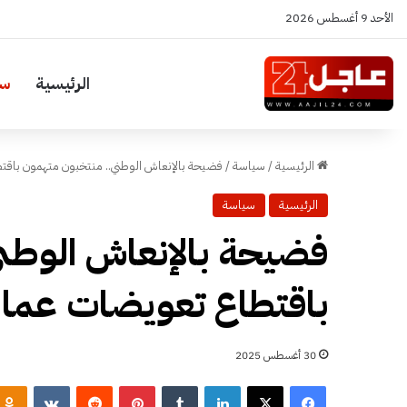
الأحد 9 أغسطس 2026
الرئيسية
سي
الرئيسية
/
سياسة
/
فضيحة بالإنعاش الوطني.. منتخبون متهمون باقت
الرئيسية
سياسة
فضيحة بالإنعاش الوطن
باقتطاع تعويضات عمال
30 أغسطس 2025
فيسبوك
‫X
لينكدإن
‏Tumblr
بينتيريست
‏Reddit
‏VKontakte