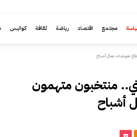
اسة
مجتمع
اقتصاد
رياضة
ثقافة
كواليس
د
طاع تعويضات عمال أشباح
ي.. منتخبون متهمون
 أشباح
‫Pocket
Odnoklassniki