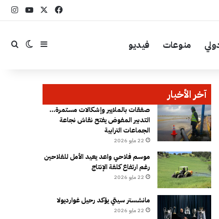
‫X
فيسبوك
YouTube
انست
ولي
منوعات
فيديو
إضافة عمود جا
بحث
الوضع ال
آخر الأخبار
صفقات بالملايير وإشكالات مستمرة…
التدبير المفوض يفتح نقاش نجاعة
الجماعات الترابية
22 مايو 2026
موسم فلاحي واعد يعيد الأمل للفلاحين
رغم ارتفاع كلفة الإنتاج
22 مايو 2026
مانشستر سيتي يؤكد رحيل غوارديولا
22 مايو 2026