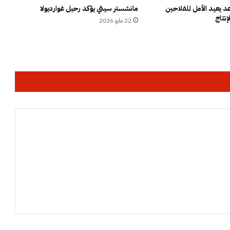
ك
 يعيد الأمل للفلاحين
مانشستر سيتي يؤكد رحيل غوارديولا
إنتاج
ي
22 مايو 2026
ل
ا
ل
ع
ا
م
ي
أ
م
ر
ب
ا
ل
ت
ح
ق
ي
ق
م