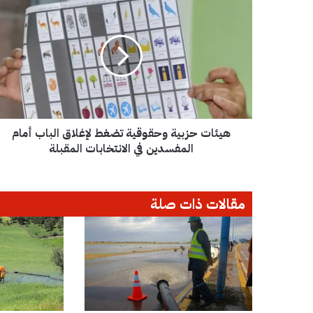
ه
ي
ئ
ا
ت
ح
ز
ب
ي
هيئات حزبية وحقوقية تضغط لإغلاق الباب أمام
ة
و
المفسدين في الانتخابات المقبلة
ح
ق
و
مقالات ذات صلة
ق
ي
ة
ت
ض
غ
ط
ل