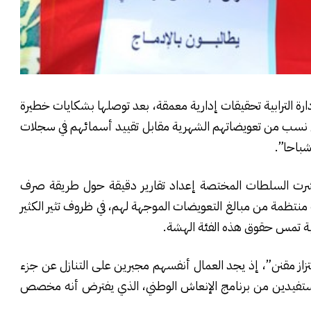
ة الترابية تحقيقات إدارية معمقة، بعد توصلها بشكايات خطيرة
ع نسب من تعويضاتهم الشهرية مقابل تقييد أسمائهم في سجلات
شباحا”.
ت التي حصلت عليها عاجل24، فقد باشرت السلطات المختصة إعداد تقارير دقيقة حول طريقة صرف
تظمة من مبالغ التعويضات الموجهة لهم، في ظروف تثير الكثير
ية تمس حقوق هذه الفئة الهشة.
از مقنن”، إذ يجد العمال أنفسهم مجبرين على التنازل عن جزء
مستفيدين من برنامج الإنعاش الوطني، الذي يفترض أنه مخصص