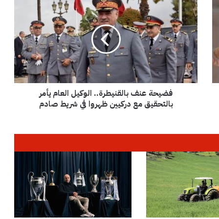
ف
ض
ي
ح
ة
ع
ن
ف
ب
فضيحة عنف بالقنيطرة.. الوكيل العام يأمر
ا
ل
بالتحقيق مع دركيين ظهروا في شريط صادم
ق
ن
ي
ط
ر
ة
.
.
ا
ل
و