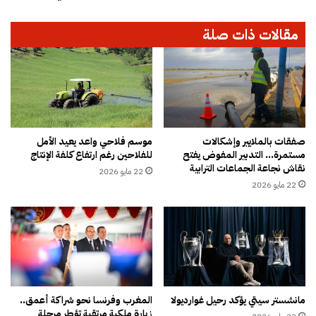
ن
ب
ت
ة
مقالات ذات صلة
خ
ي
ب
ت
و
ظ
ن
ا
م
ه
ت
ر
ه
و
م
ن
صفقات بالملايير وإشكالات
موسم فلاحي واعد يعيد الأمل
و
مستمرة… التدبير المفوض يفتح
للفلاحين رغم ارتفاع كلفة الإنتاج
ر
نقاش نجاعة الجماعات الترابية
ن
ف
22 مايو 2026
ب
ض
22 مايو 2026
ا
ا
ق
ل
ت
ل
ط
ت
ا
ج
ع
و
ت
ي
مانشستر سيتي يؤكد رحيل غوارديولا
المغرب وفرنسا نحو شراكة أعمق..
ع
ع
زيارة ملكية مرتقبة تؤطر مرحلة