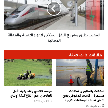
ل
غ
ا
ر
ح
ب
ت
ي
و
ط
ا
ل
ئ
المغرب يطلق مشروع النقل السككي لتعزيز التنمية والعدالة
ق
ه
م
المجالية
ا
ش
م
ر
مقالات ذات صلة
ا
و
د
ع
ة
ا
س
ل
ا
ن
م
ق
ة
ل
م
ا
صفقات بالملايير وإشكالات
موسم فلاحي واعد يعيد الأمل
ح
مستمرة… التدبير المفوض يفتح
للفلاحين رغم ارتفاع كلفة الإنتاج
ل
نقاش نجاعة الجماعات الترابية
ت
س
22 مايو 2026
م
ك
22 مايو 2026