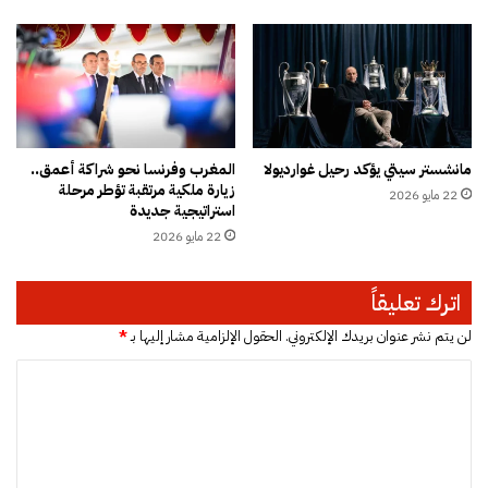
ل
ك
ة
ي
ل
ت
ع
ز
ي
مانشستر سيتي يؤكد رحيل غوارديولا
المغرب وفرنسا نحو شراكة أعمق..
ز
زيارة ملكية مرتقبة تؤطر مرحلة
22 مايو 2026
ا
استراتيجية جديدة
ل
22 مايو 2026
ت
ن
م
اترك تعليقاً
ي
ة
لن يتم نشر عنوان بريدك الإلكتروني.
الحقول الإلزامية مشار إليها بـ
*
و
ا
ا
ل
ل
ع
ت
د
ا
ع