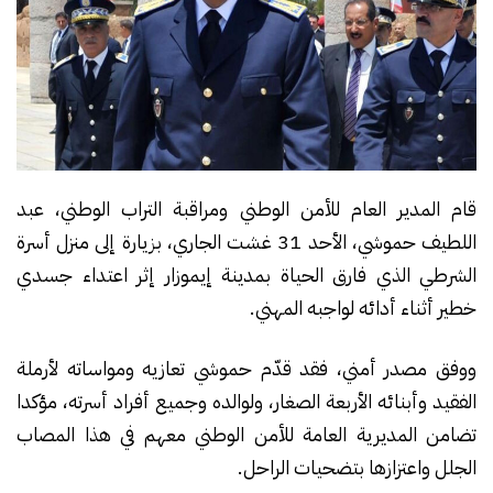
قام المدير العام للأمن الوطني ومراقبة التراب الوطني، عبد
اللطيف حموشي، الأحد 31 غشت الجاري، بزيارة إلى منزل أسرة
الشرطي الذي فارق الحياة بمدينة إيموزار إثر اعتداء جسدي
خطير أثناء أدائه لواجبه المهني.
ووفق مصدر أمني، فقد قدّم حموشي تعازيه ومواساته لأرملة
الفقيد وأبنائه الأربعة الصغار، ولوالده وجميع أفراد أسرته، مؤكدا
تضامن المديرية العامة للأمن الوطني معهم في هذا المصاب
الجلل واعتزازها بتضحيات الراحل.