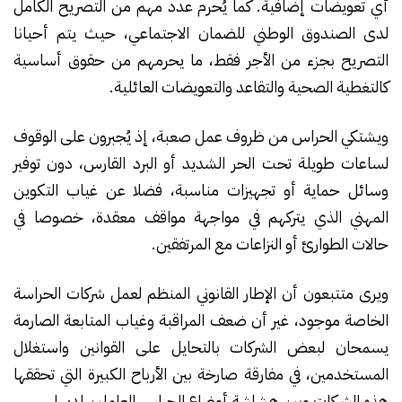
أي تعويضات إضافية. كما يُحرم عدد مهم من التصريح الكامل
لدى الصندوق الوطني للضمان الاجتماعي، حيث يتم أحيانا
التصريح بجزء من الأجر فقط، ما يحرمهم من حقوق أساسية
كالتغطية الصحية والتقاعد والتعويضات العائلية.
ويشتكي الحراس من ظروف عمل صعبة، إذ يُجبرون على الوقوف
لساعات طويلة تحت الحر الشديد أو البرد القارس، دون توفير
وسائل حماية أو تجهيزات مناسبة، فضلا عن غياب التكوين
المهني الذي يتركهم في مواجهة مواقف معقدة، خصوصا في
حالات الطوارئ أو النزاعات مع المرتفقين.
ويرى متتبعون أن الإطار القانوني المنظم لعمل شركات الحراسة
الخاصة موجود، غير أن ضعف المراقبة وغياب المتابعة الصارمة
يسمحان لبعض الشركات بالتحايل على القوانين واستغلال
المستخدمين، في مفارقة صارخة بين الأرباح الكبيرة التي تحققها
هذه الشركات وبين هشاشة أوضاع الحراس العاملين لديها.