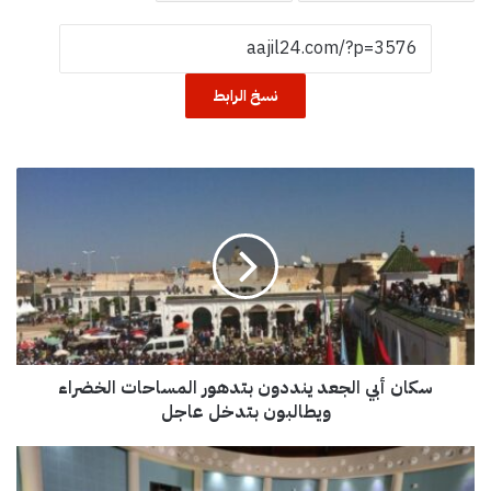
نسخ الرابط
س
ك
ا
ن
أ
ب
ي
ا
ل
سكان أبي الجعد ينددون بتدهور المساحات الخضراء
ج
ع
ويطالبون بتدخل عاجل
د
ي
أ
ن
ك