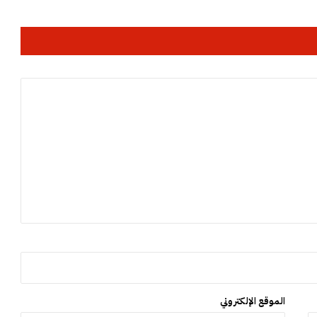
ا
ئ
ل
م
ا
ل
ي
ة
و
ا
ج
ت
م
ا
ع
ي
ة
ل
م
ي
الموقع الإلكتروني
ز