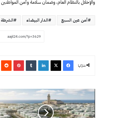
والإخلال بالنظام العام، وضمان سلامة وأمن المواطنين 
أمن عين السبع
الدار البيضاء
الشرطة
فيسبوك
‫X
لينكدإن
‏Tumblr
بينتيريست
‏eddit
شاركها
ا
ل
م
ح
ج