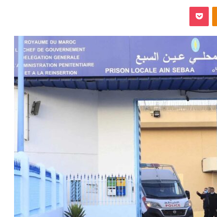
‫Pocket
Odnoklassniki