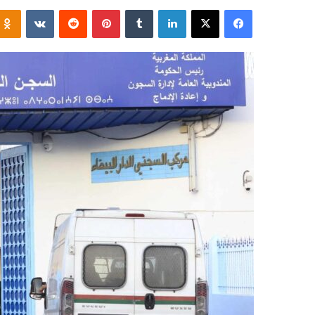
فيسبوك
‫X
لينكدإن
‏Tumblr
بينتيريست
‏Reddit
‏VKontakte