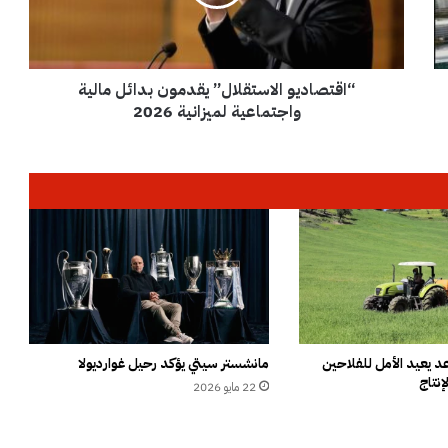
ا
د
ي
و
“اقتصاديو الاستقلال” يقدمون بدائل مالية
ا
ل
واجتماعية لميزانية 2026
ا
س
ت
ق
ل
ا
ل
”
ي
ق
د
م
 يعيد الأمل للفلاحين
مانشستر سيتي يؤكد رحيل غوارديولا
إنتاج
و
22 مايو 2026
ن
ب
د