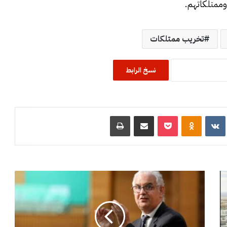
وممتلكاتهم.
تخريب ممتلكات
نسخ الرابط
R
‏VKontakte
Odnoklassniki
‫Pocket
مشاركة عبر البريد
طباعة
“
ا
ق
ت
ص