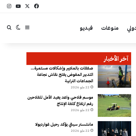
‫X
فيسبوك
YouTube
انست
ولي
منوعات
فيديو
إضافة عمود جا
بحث
الوضع ال
آخر الأخبار
صفقات بالملايير وإشكالات مستمرة…
التدبير المفوض يفتح نقاش نجاعة
الجماعات الترابية
22 مايو 2026
موسم فلاحي واعد يعيد الأمل للفلاحين
رغم ارتفاع كلفة الإنتاج
22 مايو 2026
مانشستر سيتي يؤكد رحيل غوارديولا
22 مايو 2026