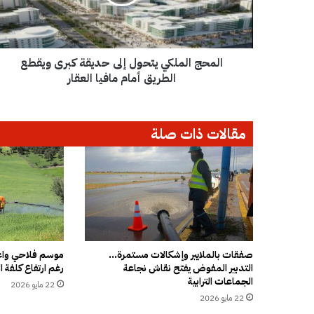
ا
ل
م
ل
المحج الملكي يتحول إلى حديقة كبرى ويقطع
ك
ي
الطريق أمام مافيا العقار
ي
ت
ح
مقالات ذات صلة
و
ل
إ
ل
ى
ح
د
ي
ق
صفقات بالملايير وإشكالات مستمرة…
موسم فلاحي واعد
التدبير المفوض يفتح نقاش نجاعة
رغم ارتفاع كلفة ال
ة
الجماعات الترابية
ك
22 مايو 2026
ب
22 مايو 2026
ر