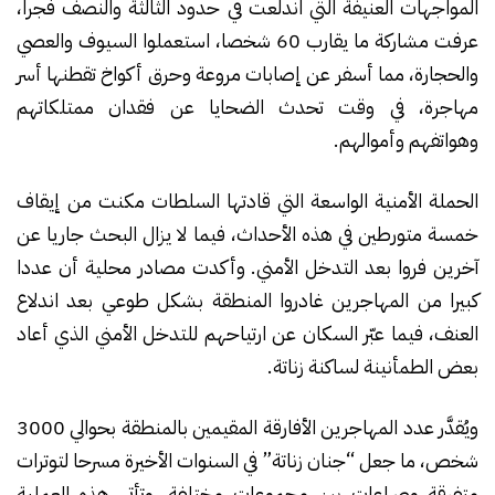
المواجهات العنيفة التي اندلعت في حدود الثالثة والنصف فجرا،
عرفت مشاركة ما يقارب 60 شخصا، استعملوا السيوف والعصي
والحجارة، مما أسفر عن إصابات مروعة وحرق أكواخ تقطنها أسر
مهاجرة، في وقت تحدث الضحايا عن فقدان ممتلكاتهم
وهواتفهم وأموالهم.
الحملة الأمنية الواسعة التي قادتها السلطات مكنت من إيقاف
خمسة متورطين في هذه الأحداث، فيما لا يزال البحث جاريا عن
آخرين فروا بعد التدخل الأمني. وأكدت مصادر محلية أن عددا
كبيرا من المهاجرين غادروا المنطقة بشكل طوعي بعد اندلاع
العنف، فيما عبّر السكان عن ارتياحهم للتدخل الأمني الذي أعاد
بعض الطمأنينة لساكنة زناتة.
ويُقدَّر عدد المهاجرين الأفارقة المقيمين بالمنطقة بحوالي 3000
شخص، ما جعل “جنان زناتة” في السنوات الأخيرة مسرحا لتوترات
متفرقة وصراعات بين مجموعات مختلفة. وتأتي هذه العملية