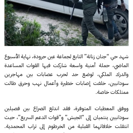
شهد حي “جنان زناتة” التابع لجماعة عين حرودة، نهاية الأسبوع
الماضي، حملة أمنية واسعة شاركت فيها القوات المساعدة
والدرك الملكي، لوضع حد لحرب عصابات بين مهاجرين
سودانيين، خلفت إصابات خطيرة وأعمال نهب وحرق طالت
ممتلكات خاصة.
ووفق المعطيات المتوفرة، فقد اندلع الصراع بين فصيلين
سودانيين ينتميان إلى “الجيش” و”قوات الدعم السريع”، حيث
انتقلت خلافاتهما القبلية من الخرطوم إلى تراب المحمدية.