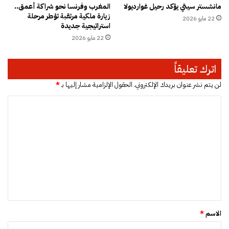
مانشستر سيتي يؤكد رحيل غوارديولا
المغرب وفرنسا نحو شراكة أعمق..
ر
ل
زيارة ملكية مرتقبة تؤطر مرحلة
ي
22 مايو 2026
ا
استراتيجية جديدة
ة
س
22 مايو 2026
ت
ا
ح
ل
ت
م
اترك تعليقاً
و
ق
ص
ا
لن يتم نشر عنوان بريدك الإلكتروني.
الحقول الإلزامية مشار إليها بـ
*
ا
و
ا
ي
ل
ة
ا
ل
أ
ت
ت
م
ا
ي
ل
ع
ر
ص
ل
ك
غ
ي
ي
ي
ة
ر
ق
ة
*
و
الاسم
*
ا