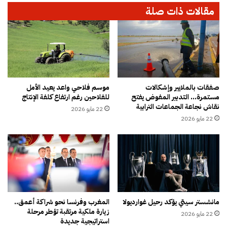
ت
ا
مقالات ذات صلة
ع
ل
و
ب
ي
ا
ض
م
ا
”
ت
:
ض
1
ح
5
صفقات بالملايير وإشكالات
موسم فلاحي واعد يعيد الأمل
ا
مستمرة… التدبير المفوض يفتح
للفلاحين رغم ارتفاع كلفة الإنتاج
0
نقاش نجاعة الجماعات الترابية
ي
م
22 مايو 2026
ا
ق
22 مايو 2026
ح
ع
و
د
ا
اً
د
ل
ث
ل
ا
ن
ل
س
مانشستر سيتي يؤكد رحيل غوارديولا
المغرب وفرنسا نحو شراكة أعمق..
س
ا
زيارة ملكية مرتقبة تؤطر مرحلة
ي
22 مايو 2026
ء
استراتيجية جديدة
ر
و