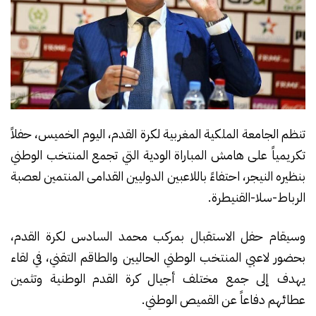
تنظم الجامعة الملكية المغربية لكرة القدم، اليوم الخميس، حفلاً
تكريمياً على هامش المباراة الودية التي تجمع المنتخب الوطني
بنظيره النيجر، احتفاءً باللاعبين الدوليين القدامى المنتمين لعصبة
الرباط-سلا-القنيطرة.
وسيقام حفل الاستقبال بمركب محمد السادس لكرة القدم،
بحضور لاعبي المنتخب الوطني الحاليين والطاقم التقني، في لقاء
يهدف إلى جمع مختلف أجيال كرة القدم الوطنية وتثمين
عطائهم دفاعاً عن القميص الوطني.