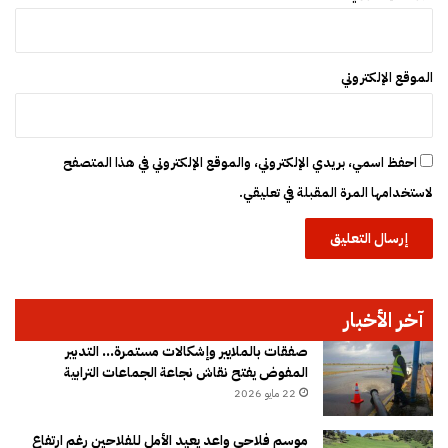
ج
ي
ل
ف
الموقع الإلكتروني
ي
ا
ن
ت
احفظ اسمي، بريدي الإلكتروني، والموقع الإلكتروني في هذا المتصفح
خ
لاستخدامها المرة المقبلة في تعليقي.
ا
ب
ا
ت
2
0
آخر الأخبار
2
6
صفقات بالملايير وإشكالات مستمرة… التدبير
المفوض يفتح نقاش نجاعة الجماعات الترابية
22 مايو 2026
موسم فلاحي واعد يعيد الأمل للفلاحين رغم ارتفاع