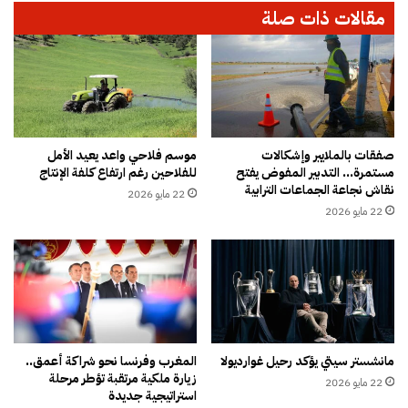
و
مقالات ذات صلة
و
ت
ه
ه
ة
ل
ت
و
ف
ق
و
ف
ق
إ
8
ط
صفقات بالملايير وإشكالات
موسم فلاحي واعد يعيد الأمل
0
مستمرة… التدبير المفوض يفتح
للفلاحين رغم ارتفاع كلفة الإنتاج
ل
نقاش نجاعة الجماعات الترابية
0
ا
22 مايو 2026
م
ق
22 مايو 2026
ل
ا
ي
ل
و
ن
ن
ا
د
ر
ر
ب
ه
غ
مانشستر سيتي يؤكد رحيل غوارديولا
المغرب وفرنسا نحو شراكة أعمق..
م
ز
زيارة ملكية مرتقبة تؤطر مرحلة
ن
22 مايو 2026
ة
استراتيجية جديدة
ح
و