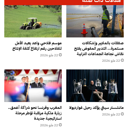
ر
ت
ب
أ
ا
م
ل
ي
إ
ن
ق
ا
ا
ل
م
ل
صفقات بالملايير وإشكالات
موسم فلاحي واعد يعيد الأمل
مستمرة… التدبير المفوض يفتح
للفلاحين رغم ارتفاع كلفة الإنتاج
ة
ق
نقاش نجاعة الجماعات الترابية
ا
ا
22 مايو 2026
ل
ء
22 مايو 2026
م
ا
ل
ل
ك
ت
ي
أ
ة
ه
ب
ي
م
ل
مانشستر سيتي يؤكد رحيل غوارديولا
المغرب وفرنسا نحو شراكة أعمق..
ك
ي
زيارة ملكية مرتقبة تؤطر مرحلة
22 مايو 2026
ن
ل
استراتيجية جديدة
ا
م
22 مايو 2026
س
و