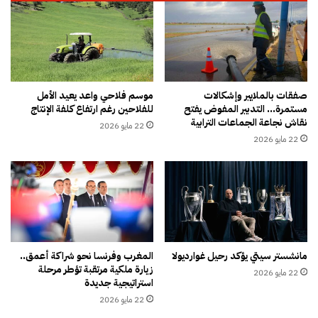
س
ل
د
ا
ي
ل
ن
ق
ق
و
ب
ا
ل
ن
صفقات بالملايير وإشكالات
موسم فلاحي واعد يعيد الأمل
ا
مستمرة… التدبير المفوض يفتح
للفلاحين رغم ارتفاع كلفة الإنتاج
ي
نقاش نجاعة الجماعات الترابية
ن
ن
22 مايو 2026
ت
ا
22 مايو 2026
خ
ل
ا
ا
ب
ن
ا
ت
ت
خ
2
ا
0
ب
مانشستر سيتي يؤكد رحيل غوارديولا
المغرب وفرنسا نحو شراكة أعمق..
2
ي
زيارة ملكية مرتقبة تؤطر مرحلة
6
22 مايو 2026
ة
استراتيجية جديدة
ل
22 مايو 2026
ل
ح