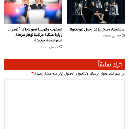
س
ل
د
ي
ي
م
ن
ا
ق
مانشستر سيتي يؤكد رحيل غوارديولا
المغرب وفرنسا نحو شراكة أعمق..
ل
ب
زيارة ملكية مرتقبة تؤطر مرحلة
ع
22 مايو 2026
ل
استراتيجية جديدة
ا
ا
22 مايو 2026
ل
ن
ي
ت
و
خ
اترك تعليقاً
ي
ا
ص
ب
لن يتم نشر عنوان بريدك الإلكتروني.
الحقول الإلزامية مشار إليها بـ
*
ف
ا
ا
ه
ت
ب
2
ل
ا
0
ت
ل
2
ت
6
ع
ر
ل
ا
ج
ي