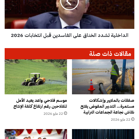
ا
خ
ك
ل
ي
ي
ة
ة
ي
ت
ر
الداخلية تشدد الخناق على الفاسدين قبل انتخابات 2026
ش
ف
د
ض
د
مقالات ذات صلة
م
ا
ش
ل
ر
خ
و
ن
ع
ا
ق
ق
ا
ع
ن
ل
صفقات بالملايير وإشكالات
موسم فلاحي واعد يعيد الأمل
و
مستمرة… التدبير المفوض يفتح
للفلاحين رغم ارتفاع كلفة الإنتاج
ى
نقاش نجاعة الجماعات الترابية
ن
ا
22 مايو 2026
ا
ل
22 مايو 2026
ل
ف
ت
ا
ع