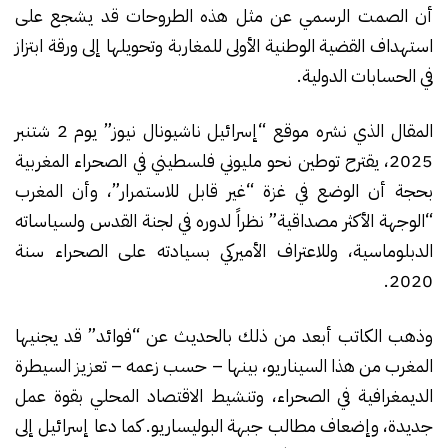
أن الصمت الرسمي عن مثل هذه الطروحات قد يشجع على
استهداف القضية الوطنية الأولى للمغاربة وتحويلها إلى ورقة ابتزاز
في الحسابات الدولية.
المقال الذي نشره موقع “إسرائيل ناشيونال نيوز” يوم 2 شتنبر
2025، يقترح توطين نحو مليوني فلسطيني في الصحراء المغربية
بحجة أن الوضع في غزة “غير قابل للاستمرار”، وأن المغرب
“الوجهة الأكثر مصداقية” نظراً لدوره في لجنة القدس ولسياساته
الدبلوماسية، وللاعتراف الأميركي بسيادته على الصحراء سنة
2020.
وذهب الكاتب أبعد من ذلك بالحديث عن “فوائد” قد يجنيها
المغرب من هذا السيناريو، بينها – حسب زعمه – تعزيز السيطرة
الديمغرافية في الصحراء، وتنشيط الاقتصاد المحلي بقوة عمل
جديدة، وإضعاف مطالب جبهة البوليساريو. كما دعا إسرائيل إلى