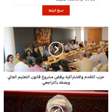
نسخ الرابط
ح
ز
ب
ا
ل
ت
ق
د
م
حزب التقدم والاشتراكية يرفض مشروع قانون التعليم العالي
و
ا
ويصفه بالتراجعي
ل
ا
ا
ش
ل
ت
د
ر
ا