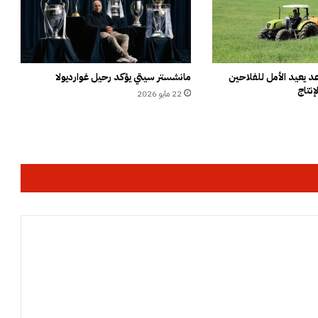
ح
و
ل
د
و
ن
 يعيد الأمل للفلاحين
مانشستر سيتي يؤكد رحيل غوارديولا
إنتاج
ا
22 مايو 2026
ن
د
ل
ا
ع
ح
ر
ب
ب
ي
ن
ا
ل
م
غ