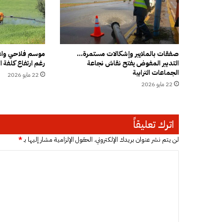
ف
ا
ل
ا
س
ت
صفقات بالملايير وإشكالات مستمرة…
موسم فلاحي واعد
التدبير المفوض يفتح نقاش نجاعة
رغم ارتفاع كلفة ال
ث
الجماعات الترابية
ن
22 مايو 2026
ا
22 مايو 2026
ئ
ي
ة
اترك تعليقاً
ل
ت
لن يتم نشر عنوان بريدك الإلكتروني.
الحقول الإلزامية مشار إليها بـ
*
س
ق
ا
ي
ل
ف
ت
ا
ل
ع
أ
ل
س