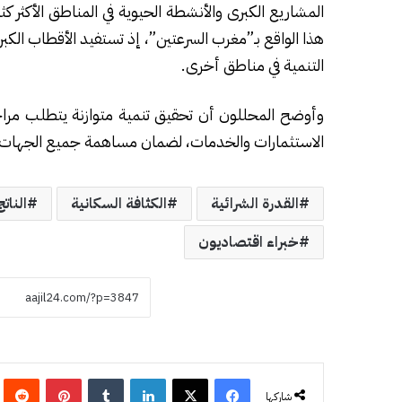
المشاريع الكبرى والأنشطة الحيوية في المناطق الأكثر ك
هذا الواقع بـ”مغرب السرعتين”، إذ تستفيد الأقطاب الكب
التنمية في مناطق أخرى.
وأوضح المحللون أن تحقيق تنمية متوازنة يتطلب مراجع
الاستثمارات والخدمات، لضمان مساهمة جميع الجهات ف
القدرة الشرائية
الكثافة السكانية
النات
خبراء اقتصاديون
فيسبوك
‫X
لينكدإن
‏Tumblr
بينتيريست
‏eddit
شاركها