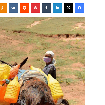
فيسبوك
‫X
لينكدإن
‏Tumblr
بينتيريست
‏Reddit
‏VKontakte