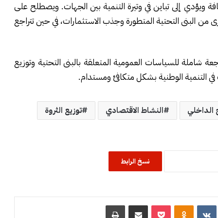
ثافة ويؤدي إلى تباين في وتيرة التنمية بين الجهات. ويصطلح على
رى من البنى التحتية المتطورة وجذب الاستثمارات، في حين تتراجع
ة شاملة للسياسات العمومية المتعلقة بالبنى التحتية وتوزيع
ي التنمية الوطنية بشكل متكافئ ومستدام.
ج الداخلي
النشاط الاقتصادي
توزيع الثروة
نسخ الرابط
R
‏VKontakte
Odnoklassniki
‫Pocket
مشاركة عبر البريد
طباعة