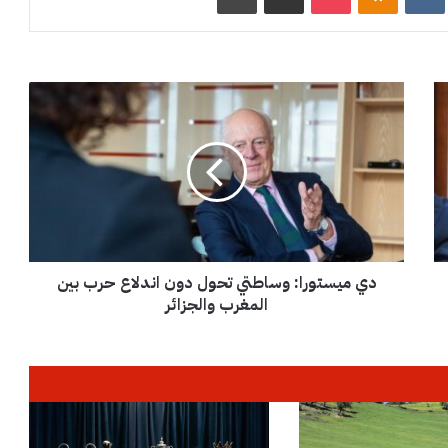
د
ي
م
ي
س
ت
و
ر
ا
دي ميستورا: وساطتي تحول دون اندلاع حرب بين
:
و
المغرب والجزائر
س
ا
ط
ت
ي
ت