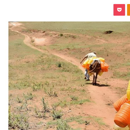
‫Pocket
Odnoklassniki