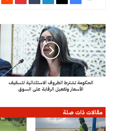
ا
ل
ح
ك
و
م
ة
ت
ش
الحكومة تشترط الظروف الاستثنائية لتسقيف
ت
ر
الأسعار وتفعيل الرقابة على السوق
ط
ا
ل
مقالات ذات صلة
ظ
ر
و