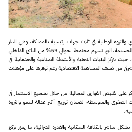
 والثروة الوطنية في ثلاث جهات رئيسية بالمملكة، وهي الدار
البيضاء-سطات، الرباط-سلا-القنيطرة، وطنجة-تطوان-الحسيمة، التي تسهم مجتمعة بحوالي 59% من الناتج الداخلي
 حيث تتركز البنيات التحتية والأنشطة الصناعية والخدماتية في
لشرقي من ضعف المساهمة الاقتصادية رغم توفرها على مؤهلات
كز على تقليص الفوارق المجالية من خلال تشجيع الاستثمار في
ت الصغرى والمتوسطة، لضمان توزيع أكثر عدالة للنمو والثروة
ية.
شكل مباشر بالكثافة السكانية والقدرة الشرائية، ما يعزز تركيز