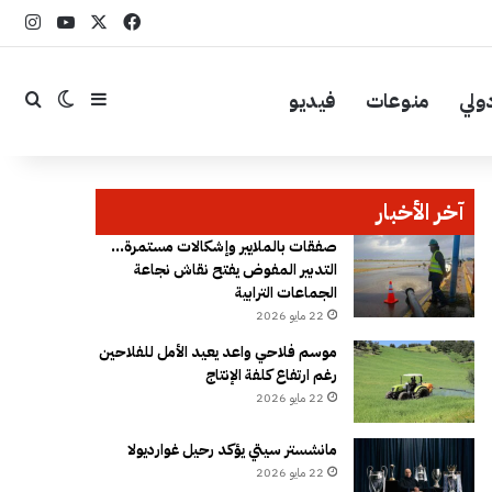
‫X
فيسبوك
YouTube
انست
ولي
منوعات
فيديو
إضافة عمود جا
بحث
الوضع ال
آخر الأخبار
صفقات بالملايير وإشكالات مستمرة…
التدبير المفوض يفتح نقاش نجاعة
الجماعات الترابية
22 مايو 2026
موسم فلاحي واعد يعيد الأمل للفلاحين
رغم ارتفاع كلفة الإنتاج
22 مايو 2026
مانشستر سيتي يؤكد رحيل غوارديولا
22 مايو 2026