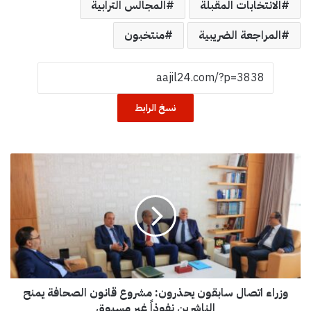
الانتخابات المقبلة
المجالس الترابية
المراجعة الضريبية
منتخبون
نسخ الرابط
و
ز
ر
ا
ء
ا
ت
ص
ا
وزراء اتصال سابقون يحذرون: مشروع قانون الصحافة يمنح
ل
س
الناشرين نفوذاً غير مسبوق