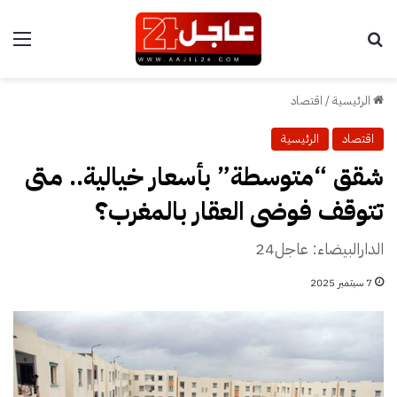
بحث عن
الق
الرئيسية
/
اقتصاد
اقتصاد
الرئيسية
شقق “متوسطة” بأسعار خيالية.. متى
تتوقف فوضى العقار بالمغرب؟
الدارالبيضاء: عاجل24
7 سبتمبر 2025