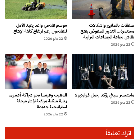
ن
ر
ب
ع
ي
د
ة
ي
صفقات بالملايير وإشكالات
موسم فلاحي واعد يعيد الأمل
ب
مستمرة… التدبير المفوض يفتح
للفلاحين رغم ارتفاع كلفة الإنتاج
ة
نقاش نجاعة الجماعات الترابية
ا
و
22 مايو 2026
ل
ح
22 مايو 2026
م
ر
غ
ا
ر
ر
ب
ة
.
م
.
ر
ت
ت
مانشستر سيتي يؤكد رحيل غوارديولا
المغرب وفرنسا نحو شراكة أعمق..
ح
ف
زيارة ملكية مرتقبة تؤطر مرحلة
و
22 مايو 2026
ع
استراتيجية جديدة
ل
ة
22 مايو 2026
ي
ب
ع
ا
ي
ل
اترك تعليقاً
د
ج