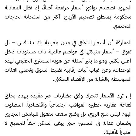
الجهود تصطدم بواقع أسعار مرتفعة أصلاً، إذ تظل المعادلة
محكومة بمنطق تضخيم الأرباح أكثر من استجابة لحاجات
المجتمع.
المفارقة أن أسعار الشقق في مدن مغربية باتت تنافس – بل
تفوق – أسعار مثيلاتها في عواصم عالمية ذات مستويات دخل
أعلى بكثير. وهو ما يثير أسئلة عن هوية المشتري الحقيقي لهذه
الوحدات، وعن غياب آليات رقابية تضبط السوق وتحمي الفئات
المتوسطة والشابة من الإقصاء السكني.
إن ترك الأسعار تتحرك وفق مضاربات غير مقيدة يهدد بخلق
فقاعة عقارية خطيرة العواقب اجتماعياً واقتصادياً. المطلوب
اليوم ليس منع الربح، بل وضع سقف معقول للهامش التجاري
وضمان عدالة في التسعير، حتى يبقى السكن حقاً للجميع لا
امتيازاً للأقلية.