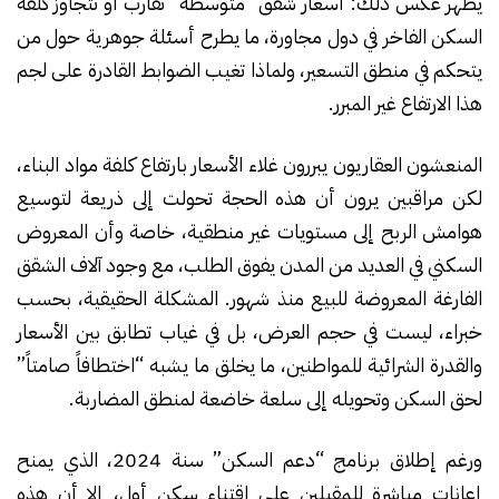
يظهر عكس ذلك: أسعار شقق “متوسطة” تقارب أو تتجاوز كلفة
السكن الفاخر في دول مجاورة، ما يطرح أسئلة جوهرية حول من
يتحكم في منطق التسعير، ولماذا تغيب الضوابط القادرة على لجم
هذا الارتفاع غير المبرر.
المنعشون العقاريون يبررون غلاء الأسعار بارتفاع كلفة مواد البناء،
لكن مراقبين يرون أن هذه الحجة تحولت إلى ذريعة لتوسيع
هوامش الربح إلى مستويات غير منطقية، خاصة وأن المعروض
السكني في العديد من المدن يفوق الطلب، مع وجود آلاف الشقق
الفارغة المعروضة للبيع منذ شهور. المشكلة الحقيقية، بحسب
خبراء، ليست في حجم العرض، بل في غياب تطابق بين الأسعار
والقدرة الشرائية للمواطنين، ما يخلق ما يشبه “اختطافاً صامتاً”
لحق السكن وتحويله إلى سلعة خاضعة لمنطق المضاربة.
ورغم إطلاق برنامج “دعم السكن” سنة 2024، الذي يمنح
إعانات مباشرة للمقبلين على اقتناء سكن أول، إلا أن هذه