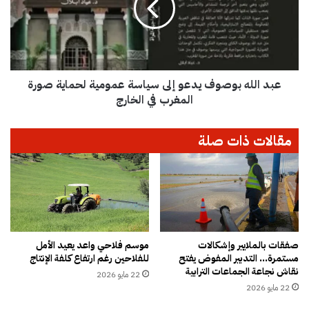
ي
ل
م
ل
ة
ه
م
ب
ر
و
و
عبد الله بوصوف يدعو إلى سياسة عمومية لحماية صورة
ص
ع
و
المغرب في الخارج
ة
ف
ب
ي
مقالات ذات صلة
ط
د
ل
ع
ه
و
ا
إ
م
ل
خ
ى
ت
س
ل
ي
صفقات بالملايير وإشكالات
موسم فلاحي واعد يعيد الأمل
ن
مستمرة… التدبير المفوض يفتح
للفلاحين رغم ارتفاع كلفة الإنتاج
ا
نقاش نجاعة الجماعات الترابية
ف
س
22 مايو 2026
س
ة
22 مايو 2026
ي
ع