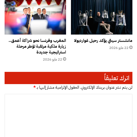
م
و
م
ي
ة
ل
مانشستر سيتي يؤكد رحيل غوارديولا
المغرب وفرنسا نحو شراكة أعمق..
ح
زيارة ملكية مرتقبة تؤطر مرحلة
22 مايو 2026
م
استراتيجية جديدة
ا
22 مايو 2026
ي
ة
ص
اترك تعليقاً
و
ر
لن يتم نشر عنوان بريدك الإلكتروني.
الحقول الإلزامية مشار إليها بـ
*
ة
ا
ا
ل
ل
م
ت
غ
ر
ع
ب
ل