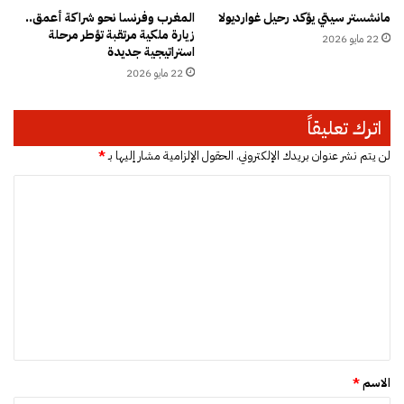
ب
ر
مانشستر سيتي يؤكد رحيل غوارديولا
المغرب وفرنسا نحو شراكة أعمق..
ر
ا
زيارة ملكية مرتقبة تؤطر مرحلة
22 مايو 2026
م
استراتيجية جديدة
ب
22 مايو 2026
ت
ن
ط
اترك تعليقاً
ل
ق
لن يتم نشر عنوان بريدك الإلكتروني.
الحقول الإلزامية مشار إليها بـ
*
ف
ا
ي
ف
ل
ل
ت
و
ر
ع
ي
ل
د
ي
ا
ق
*
الاسم
*