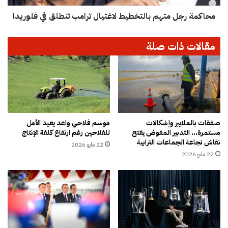
ي
ل
ب
محاكمة رجل متهم بالتخطيط لاغتيال ترامب تنطلق في فلوريدا
م
م
ت
س
ه
مقالات ذات صلة
ج
م
د
ب
ا
ا
ل
ل
غ
ت
ف
خ
ر
ط
ا
ي
صفقات بالملايير وإشكالات
موسم فلاحي واعد يعيد الأمل
مستمرة… التدبير المفوض يفتح
للفلاحين رغم ارتفاع كلفة الإنتاج
ن
ط
نقاش نجاعة الجماعات الترابية
خ
ل
22 مايو 2026
ا
ا
22 مايو 2026
ر
غ
ج
ت
ا
ي
ل
ا
م
ل
ن
ت