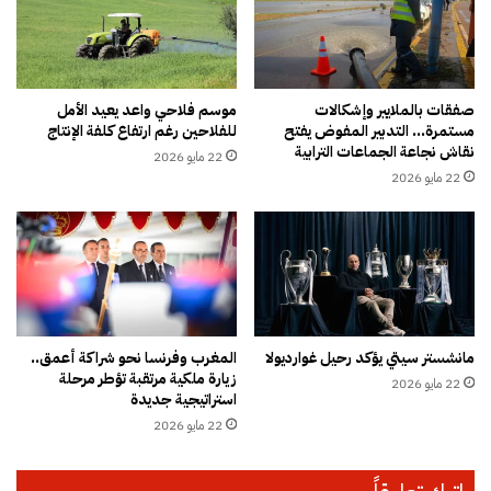
ذ
د
ر
ع
م
ي
ن
م
ب
ن
صفقات بالملايير وإشكالات
موسم فلاحي واعد يعيد الأمل
ط
مستمرة… التدبير المفوض يفتح
للفلاحين رغم ارتفاع كلفة الإنتاج
ت
نقاش نجاعة الجماعات الترابية
ا
خ
22 مايو 2026
ئ
ب
22 مايو 2026
ق
ي
م
ن
ز
ب
و
ج
ر
م
ة
ا
ل
ع
مانشستر سيتي يؤكد رحيل غوارديولا
المغرب وفرنسا نحو شراكة أعمق..
م
ة
زيارة ملكية مرتقبة تؤطر مرحلة
ن
22 مايو 2026
ا
استراتيجية جديدة
ح
ك
22 مايو 2026
ا
ز
ل
ن
إ
ا