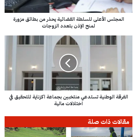
ل
أ
المجلس الأعلى للسلطة القضائية يحذر من بطائق مزورة
ع
ل
لمنح الإذن بتعدد الزوجات
ى
ل
ا
ل
ل
س
ف
ل
ر
ط
ق
ة
ة
ا
ا
ل
ل
ق
و
ض
الفرقة الوطنية تستدعي منتخبين بجماعة اكزناية للتحقيق في
ط
ا
ن
اختلالات مالية
ئ
ي
ي
ة
مقالات ذات صلة
ة
ت
ي
س
ح
ت