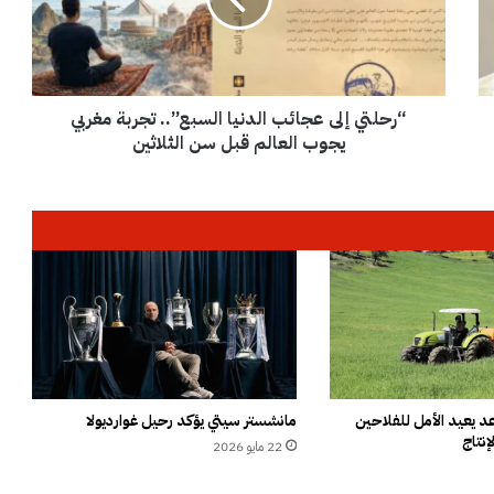
ت
ي
إ
ل
ى
“رحلتي إلى عجائب الدنيا السبع”.. تجربة مغربي
ع
ج
يجوب العالم قبل سن الثلاثين
ا
ئ
ب
ا
ل
د
ن
ي
ا
ا
ل
س
 يعيد الأمل للفلاحين
مانشستر سيتي يؤكد رحيل غوارديولا
إنتاج
ب
22 مايو 2026
ع
”