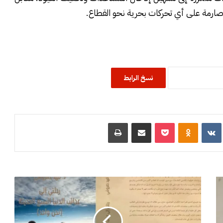
ارمة على أي تحركات بحرية نحو القطاع.
نسخ الرابط
R
‏VKontakte
Odnoklassniki
‫Pocket
مشاركة عبر البريد
طباعة
“
ر
ح
ل