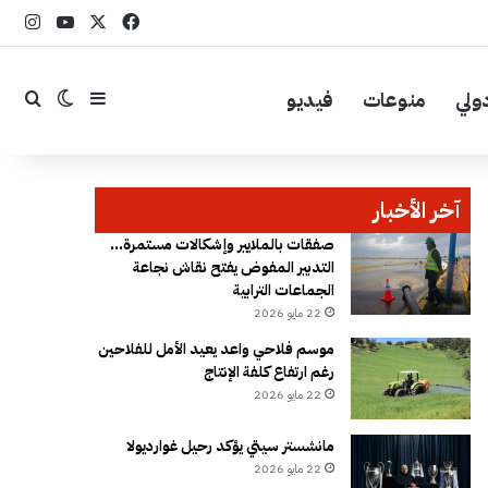
‫X
فيسبوك
YouTube
انست
ولي
منوعات
فيديو
إضافة عمود جا
بحث
الوضع ال
آخر الأخبار
صفقات بالملايير وإشكالات مستمرة…
التدبير المفوض يفتح نقاش نجاعة
الجماعات الترابية
22 مايو 2026
موسم فلاحي واعد يعيد الأمل للفلاحين
رغم ارتفاع كلفة الإنتاج
22 مايو 2026
مانشستر سيتي يؤكد رحيل غوارديولا
22 مايو 2026