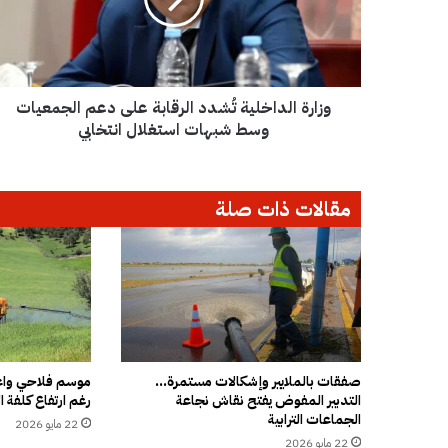
ة
ا
ل
د
ا
وزارة الداخلية تُشدد الرقابة على دعم الجمعيات
خ
ل
وسط شبهات استغلال انتخابي
ي
ة
تُ
مقالات ذات صلة
ش
د
د
ا
ل
ر
ق
ا
ب
صفقات بالملايير وإشكالات مستمرة…
موسم فلاحي واعد
التدبير المفوض يفتح نقاش نجاعة
رغم ارتفاع كلفة ال
ة
الجماعات الترابية
ع
22 مايو 2026
ل
22 مايو 2026