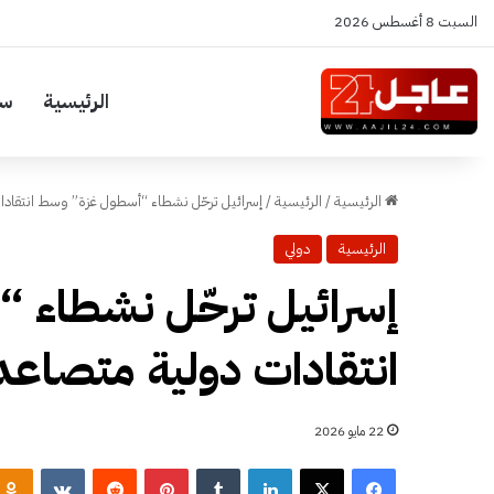
السبت 8 أغسطس 2026
الرئيسية
سي
الرئيسية
/
الرئيسية
/
إسرائيل ترحّل نشطاء “أسطول غزة” وسط انتقاد
الرئيسية
دولي
إسرائيل ترحّل نشطاء 
انتقادات دولية متصاعد
22 مايو 2026
فيسبوك
‫X
لينكدإن
‏Tumblr
بينتيريست
‏Reddit
‏VKontakte