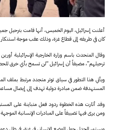
أعلنت إسرائيل، اليوم الخميس، أنها قامت بترحيل جم
كان في طريقه إلى قطاع غزة، وذلك عقب موجة استنكار 
وقال المتحدث باسم وزارة الخارجية الإسرائيلية أوري
ترحيلهم”، مضيفاً أن إسرائيل “لن تسمح بأي خرق للحصا
ويأتي هذا التطور في سياق توتر متجدد مرتبط بملف ال
المستهدفة ضمن مبادرة دولية تهدف إلى إيصال مساعدات 
وقد أثارت هذه الخطوة ردود فعل متباينة على المستوى ا
ومن يرى فيها تضييقاً على المبادرات الإنسانية الموجهة 
ويستمر الجدل حول الوضع الإنساني في غزة، في ظل دعو