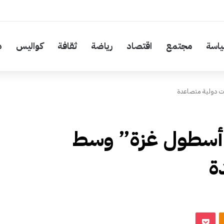
اسة
مجتمع
اقتصاد
رياضة
ثقافة
كواليس
د
ات دولية متصاعدة
“أسطول غزة” وسط
ة
‫Pocket
Odnoklassniki