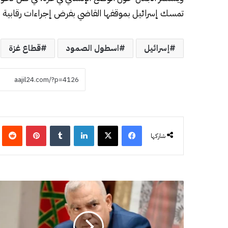
تمسك إسرائيل بموقفها القاضي بفرض إجراءات رقابية ص
إسرائيل
اسطول الصمود
قطاع غزة
فيسبوك
‫X
لينكدإن
‏Tumblr
بينتيريست
‏eddit
شاركها
و
ز
ا
ر