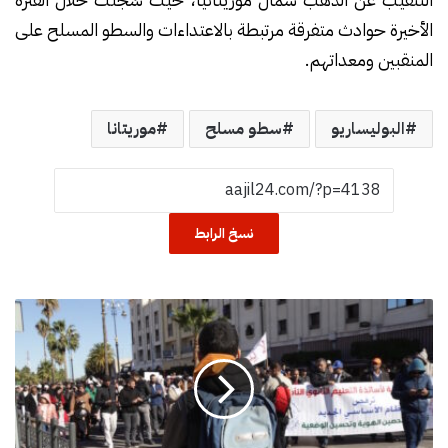
الأخيرة حوادث متفرقة مرتبطة بالاعتداءات والسطو المسلح على
المنقبين ومعداتهم.
البوليساريو
سطو مسلح
موريتانا
نسخ الرابط
ا
ل
أ
ع
ي
ا
د