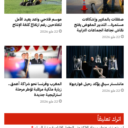
ل
ش
ا
ي
ل
د
م
ب
صفقات بالملايير وإشكالات
موسم فلاحي واعد يعيد الأمل
د
مستمرة… التدبير المفوض يفتح
للفلاحين رغم ارتفاع كلفة الإنتاج
م
نقاش نجاعة الجماعات الترابية
ر
ت
22 مايو 2026
س
ا
22 مايو 2026
ي
ن
ة
ة
ع
ا
ل
ل
ى
ع
ط
ل
ا
ا
مانشستر سيتي يؤكد رحيل غوارديولا
المغرب وفرنسا نحو شراكة أعمق..
و
ق
زيارة ملكية مرتقبة تؤطر مرحلة
ل
22 مايو 2026
ا
استراتيجية جديدة
ة
ت
22 مايو 2026
ا
ا
ل
ل
ن
م
اترك تعليقاً
ق
غ
ا
ر
لن يتم نشر عنوان بريدك الإلكتروني.
الحقول الإلزامية مشار إليها بـ
*