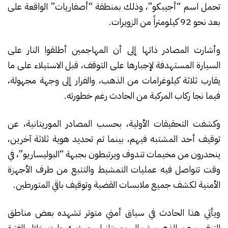
تحمل اسم “أجيبكو”، وذلك بمنطقة “أصفاريات” الواقعة على
بعد نحو 92 كيلومتراً من الزويرات.
وأشارت المصادر ذاتها إلى أن المهاجمين أطلقوا النار على
السيارة المستهدفة لإجبارها على التوقف، قبل الاستيلاء على ما
يقارب ثلاثة كيلوغرامات من الذهب، والفرار إلى وجهة مجهولة،
فيما نجا ركاب المركبة من الحادث رغم خطورته.
وكشفت التحقيقات الأولية، بحسب المصادر الموريتانية، عن
توقيف أحد المشتبه فيهم، بينما تم تحديد هوية ثلاثة آخرين،
ينحدرون من مخيمات تندوف ويرتبطون بجبهة “البوليساريو”، في
وقت تتواصل فيه عمليات التمشيط والتتبع من طرف الأجهزة
الأمنية لكشف جميع ملابسات القضية وتوقيف باقي المتورطين.
ويأتي هذا الحادث في سياق أمني متوتر تشهده بعض مناطق
التنقيب عن الذهب شمال موريتانيا، حيث سُجلت خلال الفترة