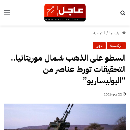
بحث عن
الق
الرئيسية
/
الرئيسية
الرئيسية
دولي
السطو على الذهب شمال موريتانيا..
التحقيقات تورط عناصر من
“البوليساريو”
22 مايو 2026