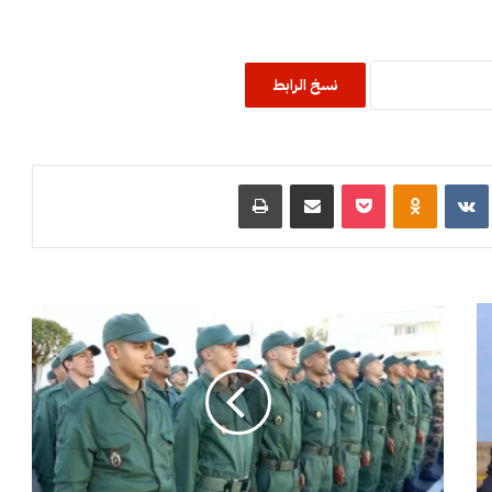
نسخ الرابط
R
‏VKontakte
Odnoklassniki
‫Pocket
مشاركة عبر البريد
طباعة
ط
ا
ن
ط
ا
ن
:
ح