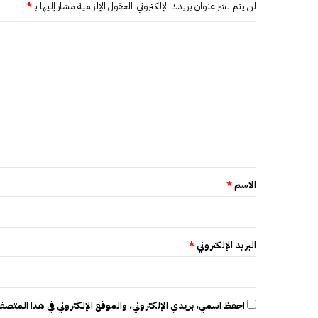
لن يتم نشر عنوان بريدك الإلكتروني.
الحقول الإلزامية مشار إليها بـ
*
ر
ة
ا
أ
ل
ذ
ر
ت
ب
ع
ي
ل
ج
ا
ي
ن
ق
ي
ة
*
الاسم
*
ف
ي
ك
ا
البريد الإلكتروني
*
ز
ا
خ
س
احفظ اسمي، بريدي الإلكتروني، والموقع الإلكتروني في هذا المتصفح
ت