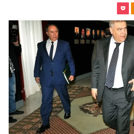
‫Pocket
Odnoklassniki