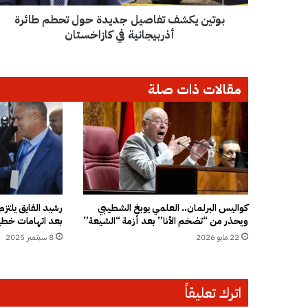
ف
بوتين يكشف تفاصيل جديدة حول تحطم طائرة
ت
ف
أذربيجانية في كازاخستان
ا
ص
ي
مقالات ذات صلة
ل
ج
د
ي
د
ة
ح
و
ل
كواليس البرلمان.. العلمي يوبخ الشطيبي
رشيد الفايق يلت
ويحذر من “تضخم الأنا” بعد أزمة “الشيعة”
بعد اتهامات خطير
ت
ح
22 مايو 2026
8 سبتمبر 2025
ط
م
ط
اترك تعليقاً
ا
ئ