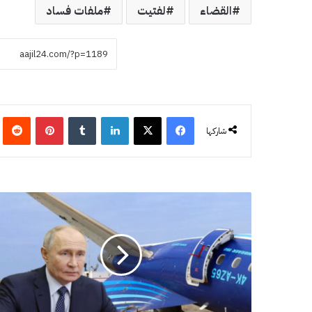
القضاء
لفتيت
ملفات فساد
فيسبوك
‫X
لينكدإن
‏Tumblr
بينتيريست
‏eddit
شاركها
ب
و
ت
ي
ن
ي
ك
ش