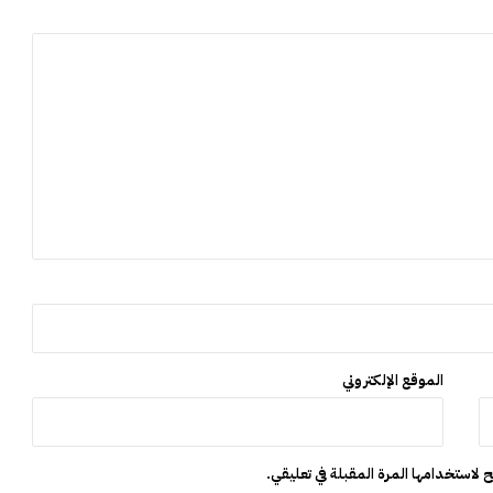
ن
د
ي
ا
ل
خ
د
م
ة
ا
ل
ع
س
ك
ر
ي
الموقع الإلكتروني
ة
 لاستخدامها المرة المقبلة في تعليقي.