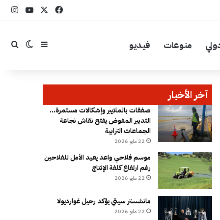
‫X
فيسبوك
YouTube
انست
ولي
منوعات
فيديو
إضافة عمود جا
بحث
الوضع ال
آخر الأخبار
صفقات بالملايير وإشكالات مستمرة…
التدبير المفوض يفتح نقاش نجاعة
الجماعات الترابية
22 مايو 2026
موسم فلاحي واعد يعيد الأمل للفلاحين
رغم ارتفاع كلفة الإنتاج
22 مايو 2026
مانشستر سيتي يؤكد رحيل غوارديولا
22 مايو 2026