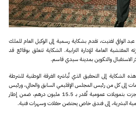
خلية، عبد الوافي لفتيت، تقدم بشكاية رسمية إلى الوكيل العام للملك
المفتشية العامة للإدارة الترابية. الشكاية تتعلق بوقائع قد
ز الاستقبال والتكوين بمدينة سيدي قاسم.
ه الشكاية إلى التحقيق الذي تُباشره الفرقة الوطنية للشرطة
هامات إلى كل من رئيس المجلس الإقليمي السابق والحالي، ورئيس
المجلس الجماعي، بشأن تحويل منشآت اجتماعية أُنجزت بتمويلات عمومية تُقدر بـ 15.5 مليون درهم، ضمن إطار
للتنمية البشرية، إلى فندق خاص يحتضن حفلات وسهرات فنية.