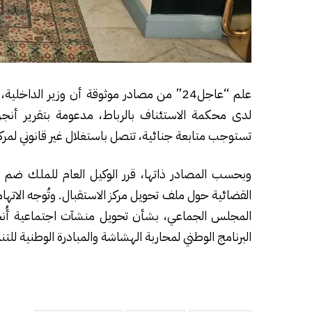
علم “عاجل24” من مصادر موثوقة أن وزير الدا
لدى محكمة الاستئناف بالرباط، مدعومة بتقرير أنجزته 
تستوجب متابعة جنائية، تتصل باستغلال غير قانوني لمرك
وبحسب المصادر ذاتها، قرر الوكيل العام للملك ضم هذ
القضائية حول ملف تحويل مركز الاستقبال. وتُوجه الات
البرنامج الوطني لمحاربة الهشاشة والمبادرة الوطنية 