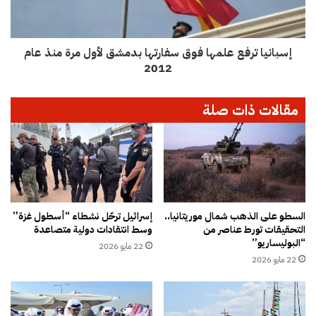
ت
ا
ح
ت
س
ر
ن
إسبانيا ترفع علمها فوق سفارتها بدمشق لأول مرة منذ عام
ف
ع
2012
ع
ل
مقالات ذات صلة
م
ه
ا
ف
و
ق
س
ف
السطو على الذهب شمال موريتانيا..
إسرائيل ترحّل نشطاء “أسطول غزة”
التحقيقات تورط عناصر من
وسط انتقادات دولية متصاعدة
ا
“البوليساريو”
ر
22 مايو 2026
ت
22 مايو 2026
ه
ا
ب