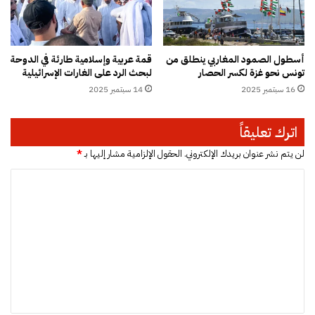
د
م
ش
ق
أسطول الصمود المغاربي ينطلق من
قمة عربية وإسلامية طارئة في الدوحة
ل
تونس نحو غزة لكسر الحصار
لبحث الرد على الغارات الإسرائيلية
أ
16 سبتمبر 2025
14 سبتمبر 2025
و
ل
م
اترك تعليقاً
ر
ة
لن يتم نشر عنوان بريدك الإلكتروني.
الحقول الإلزامية مشار إليها بـ
*
م
ا
ن
ذ
ل
ع
ت
ا
م
ع
2
ل
0
1
ي
2
ق