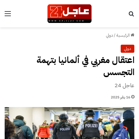
بحث عن
الق
الرئيسية
/
دولي
دولي
اعتقال مغربي في ألمانيا بتهمة
التجسس
عاجل 24
16 يناير 2025