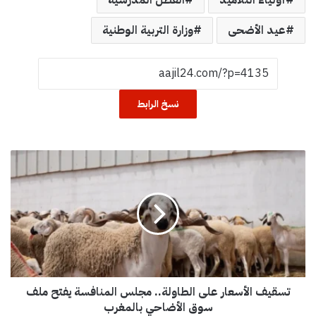
عيد الأضحى
وزارة التربية الوطنية
نسخ الرابط
ت
س
ق
ي
ف
ا
ل
أ
س
تسقيف الأسعار على الطاولة.. مجلس المنافسة يفتح ملف
ع
ا
سوق الأضاحي بالمغرب