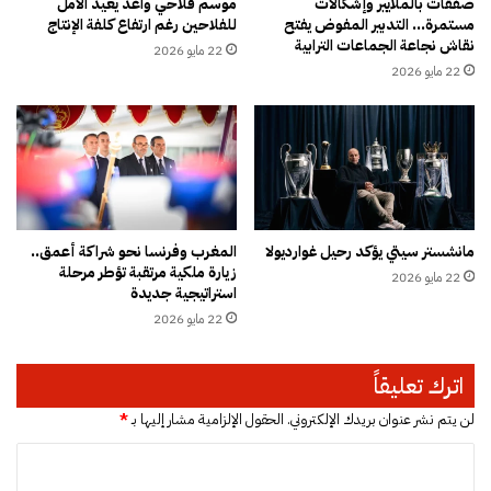
ي
صفقات بالملايير وإشكالات
موسم فلاحي واعد يعيد الأمل
ف
مستمرة… التدبير المفوض يفتح
للفلاحين رغم ارتفاع كلفة الإنتاج
ت
نقاش نجاعة الجماعات الترابية
س
ا
22 مايو 2026
ة
ن
22 مايو 2026
ي
ي
ف
ا
ت
.
ح
.
م
ا
ل
ل
ف
ت
مانشستر سيتي يؤكد رحيل غوارديولا
المغرب وفرنسا نحو شراكة أعمق..
س
ح
زيارة ملكية مرتقبة تؤطر مرحلة
و
22 مايو 2026
ق
استراتيجية جديدة
ق
ي
22 مايو 2026
ا
ق
ل
ا
أ
ت
اترك تعليقاً
ض
ت
ا
و
لن يتم نشر عنوان بريدك الإلكتروني.
الحقول الإلزامية مشار إليها بـ
*
ح
ر
ا
ي
ط
ب
ع