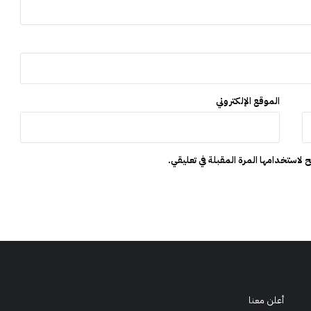
ط
ش
ب
ه
ا
ت
ا
الموقع الإلكتروني
س
ت
غ
ل
 لاستخدامها المرة المقبلة في تعليقي.
ا
ل
ا
ن
ت
خ
ا
ب
ي
أعلن معنا