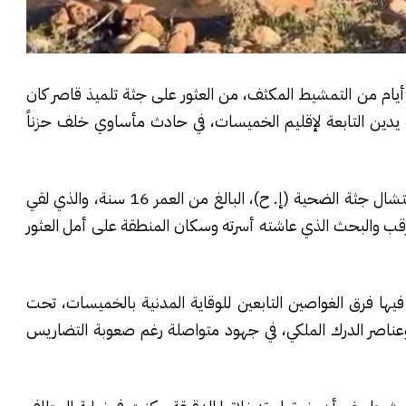
أيام من التمشيط المكثف، من العثور على جثة تلميذ قاصر كان
يدين التابعة لإقليم الخميسات، في حادث مأساوي خلف حزناً
وخيمت أجواء من الأسى على منطقة آيت يدين بعد انتشال جثة الضحية (إ. ح)، البالغ من العمر 16 سنة، والذي لقي
رقب والبحث الذي عاشته أسرته وسكان المنطقة على أمل العثور
ها فرق الغواصين التابعين للوقاية المدنية بالخميسات، تحت
 وعناصر الدرك الملكي، في جهود متواصلة رغم صعوبة التضاريس