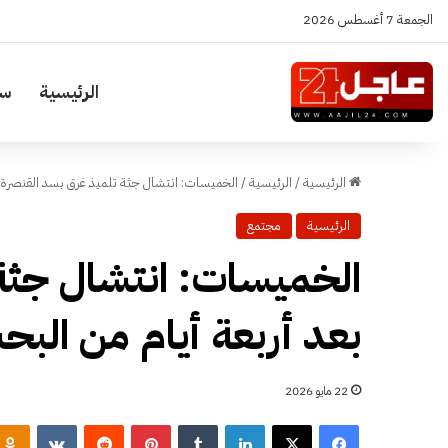
الجمعة 7 أغسطس 2026
الرئيسية
سي
الرئيسية
/
الرئيسية
/
الخميسات: انتشال جثة تلميذ غرق بسد القنصرة ب
الرئيسية
مجتمع
الخميسات: انتشال جثة
بعد أربعة أيام من البح
22 مايو 2026
فيسبوك
‫X
لينكدإن
‏Tumblr
بينتيريست
‏Reddit
‏VKontakte