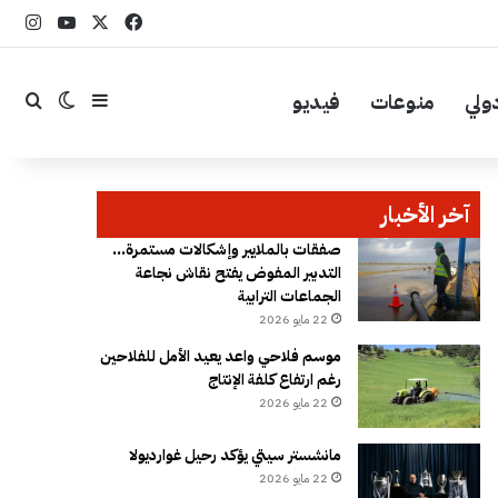
‫X
فيسبوك
YouTube
انست
ولي
منوعات
فيديو
إضافة عمود جا
بحث
الوضع ال
آخر الأخبار
صفقات بالملايير وإشكالات مستمرة…
التدبير المفوض يفتح نقاش نجاعة
الجماعات الترابية
22 مايو 2026
موسم فلاحي واعد يعيد الأمل للفلاحين
رغم ارتفاع كلفة الإنتاج
22 مايو 2026
مانشستر سيتي يؤكد رحيل غوارديولا
22 مايو 2026