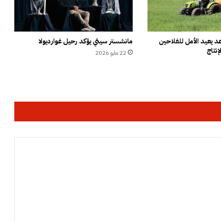
ر
ق
ا
ب
 يعيد الأمل للفلاحين
مانشستر سيتي يؤكد رحيل غوارديولا
إنتاج
ة
22 مايو 2026
ع
ل
ى
د
ع
م
ا
ل
ج
م
ع
ي
ا
ت
و
س