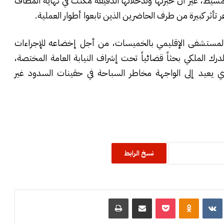
مشيط، غير أن خبرتها وتدخلاتها الدقيقة مكنت في نهاية المطاف
أثر كبيرة من طرف الحاضرين الذين تابعوا أطوار العملية.
 بالمستشفى الإقليمي بالخميسات، من أجل إخضاعه للإجراءات
درك الملكي بحثاً قضائياً تحت إشراف النيابة العامة المختصة،
 يعيد إلى الواجهة مخاطر السباحة في حقينات السدود غير
نسخ الرابط
R
‏VKontakte
Odnoklassniki
‫Pocket
مشاركة عبر البريد
طباعة