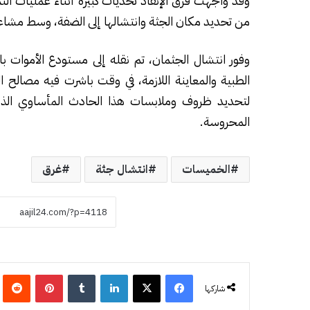
وقد واجهت فرق الإنقاذ تحديات كبيرة أثناء عمليات الت
من تحديد مكان الجثة وانتشالها إلى الضفة، وسط مشاعر ت
وفور انتشال الجثمان، تم نقله إلى مستودع الأموات
الطبية والمعاينة اللازمة، في وقت باشرت فيه مصالح ال
لتحديد ظروف وملابسات هذا الحادث المأساوي الذي
المحروسة.
الخميسات
انتشال جثة
غرق
فيسبوك
‫X
لينكدإن
‏Tumblr
بينتيريست
‏eddit
شاركها