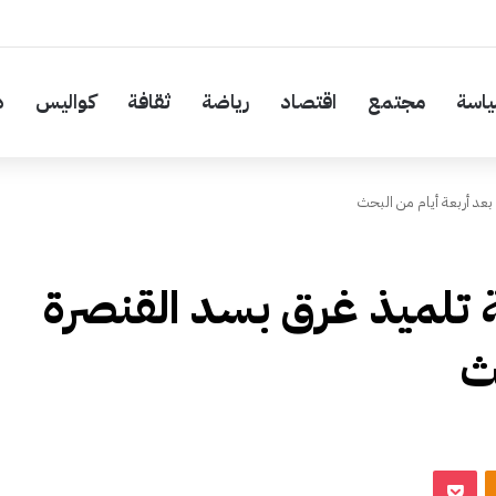
اسة
مجتمع
اقتصاد
رياضة
ثقافة
كواليس
د
عد أربعة أيام من البحث
 تلميذ غرق بسد القنصرة
ث
‫Pocket
Odnoklassniki