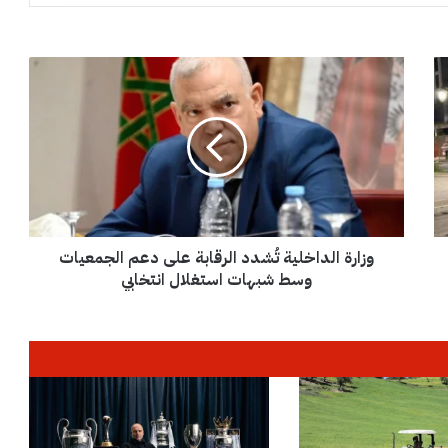
و
ز
ا
ر
ة
ا
ل
د
ا
وزارة الداخلية تُشدد الرقابة على دعم الجمعيات
خ
ل
وسط شبهات استغلال انتخابي
ي
ة
تُ
ش
د
د
ا
ل