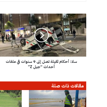
س
ل
ا
:
أ
ح
ك
ا
م
سلا: أحكام ثقيلة تصل إلى 9 سنوات في ملفات
ث
ق
أحداث “جيل Z”
ي
ل
ة
مقالات ذات صلة
ت
ص
ل
إ
ل