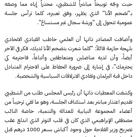
حيث وجّه توبيخاً مباشراً للشطيبي، محذراً إياه مما وصفه
بـ”تضخم الأنا” الذي يظهر، وفق تعبيره، كلما ترأس جلسة
عمومية تتحول إلى “ورشة سجال غير مستساغ”.
وأضافت المصادر ذاتها أن العلمي خاطب القيادي الاتحادي
بلهجة حازمة قائلاً: “كلما شعرت بتضخم الأنا لديك، فكر في الآخر
أيضاً، وأن لديه مناضلين ومتعاطفين وأتباعاً، فاحترمه كي
يحترمك”، في إشارة إلى ضرورة الحفاظ على الاحترام المتبادل
داخل قبة البرلمان وتفادي الانزلاقات السياسية والشخصية.
وكشفت المعطيات ذاتها أن رئيس المجلس طلب من الشطيبي
تقديم اعتذار مباشر بعد استئناف الجلسة، وهو ما لقي ترحيباً من
أعضاء المجموعة النيابية للعدالة والتنمية، خاصة النائب
مصطفى الإبراهيمي الذي كان في قلب التوتر الذي اندلع عقب
تصريح وزير الفلاحة حول وجود أكباش بسعر 1000 درهم قبل