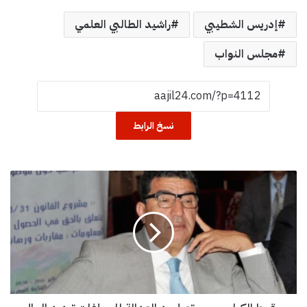
إدريس الشطيبي
راشيد الطالبي العلمي
مجلس النواب
نسخ الرابط
س
ق
و
ط
ا
ل
ك
ب
ا