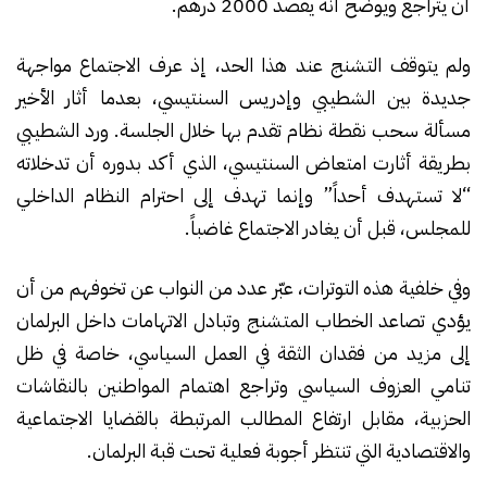
أن يتراجع ويوضح أنه يقصد 2000 درهم.
ولم يتوقف التشنج عند هذا الحد، إذ عرف الاجتماع مواجهة
جديدة بين الشطيبي وإدريس السنتيسي، بعدما أثار الأخير
مسألة سحب نقطة نظام تقدم بها خلال الجلسة. ورد الشطيبي
بطريقة أثارت امتعاض السنتيسي، الذي أكد بدوره أن تدخلاته
“لا تستهدف أحداً” وإنما تهدف إلى احترام النظام الداخلي
للمجلس، قبل أن يغادر الاجتماع غاضباً.
وفي خلفية هذه التوترات، عبّر عدد من النواب عن تخوفهم من أن
يؤدي تصاعد الخطاب المتشنج وتبادل الاتهامات داخل البرلمان
إلى مزيد من فقدان الثقة في العمل السياسي، خاصة في ظل
تنامي العزوف السياسي وتراجع اهتمام المواطنين بالنقاشات
الحزبية، مقابل ارتفاع المطالب المرتبطة بالقضايا الاجتماعية
والاقتصادية التي تنتظر أجوبة فعلية تحت قبة البرلمان.