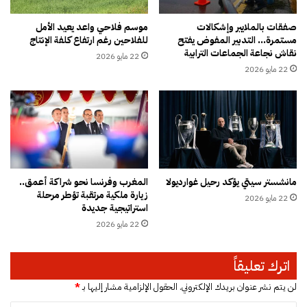
ف
ى
ا
9
صفقات بالملايير وإشكالات
موسم فلاحي واعد يعيد الأمل
ت
مستمرة… التدبير المفوض يفتح
للفلاحين رغم ارتفاع كلفة الإنتاج
س
نقاش نجاعة الجماعات الترابية
ت
ن
22 مايو 2026
ب
و
22 مايو 2026
د
ا
ي
ت
د
ف
ا
ي
ل
م
م
ل
ا
ف
مانشستر سيتي يؤكد رحيل غوارديولا
المغرب وفرنسا نحو شراكة أعمق..
ل
ا
زيارة ملكية مرتقبة تؤطر مرحلة
ا
22 مايو 2026
ت
استراتيجية جديدة
ل
أ
22 مايو 2026
ع
ح
ا
د
م
ا
اترك تعليقاً
ث
“
لن يتم نشر عنوان بريدك الإلكتروني.
الحقول الإلزامية مشار إليها بـ
*
ج