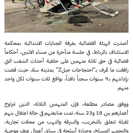
أصدرت الهيئة القضائية بغرفة الجنايات الابتدائية بمحكمة
الاستئناف بالرباط، في جلسة متأخرة من مساء الاثنين، أحكاماً
قضائية في حق ثلاثة متهمين على خلفية أحداث الشغب التي
رافقت ما عُرف بـ“احتجاجات جيلZ” بمدينة سلا، حيث قضت
بإدانتهم بـ9 سنوات سجناً نافذاً، بواقع ثلاث سنوات لكل واحد
منهم.
ووفق مصادر مطلعة، فإن المتهمين الثلاثة، الذين تتراوح
أعمارهم بين 18 و23 سنة، تمت متابعتهم في حالة اعتقال بتهم
ثقيلة تتعلق بالتخريب، والسرقة والنهب من محلات تجارية،
والتجمهر المسلح، وحيازة أسلحة في سياق أعمال عنف موجهة