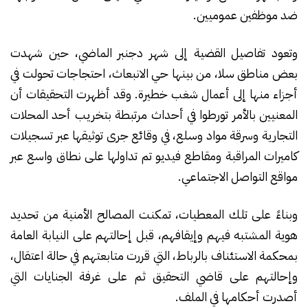
ضد موظفين عموميين.
وتعود تفاصيل القضية إلى شهر دجنبر الماضي، حين شهدت
بعض مناطق سلا، من بينها حي الانبعاث، احتجاجات تحولت في
أجزاء منها إلى أعمال شغب خطيرة. وقد أظهرت التحقيقات أن
المعنيين بالأمر تورطوا في أحداث مرتبطة بتخريب أحد المحلات
التجارية وسرقة مواد وسلع، في وقائع جرى توثيقها عبر تسجيلات
كاميرات المراقبة ومقاطع فيديو تم تداولها على نطاق واسع عبر
مواقع التواصل الاجتماعي.
وبناءً على تلك المعطيات، تمكنت المصالح الأمنية من تحديد
هوية المشتبه فيهم وإيقافهم، قبل إحالتهم على النيابة العامة
بمحكمة الاستئناف بالرباط، التي قررت متابعتهم في حالة اعتقال،
وإحالتهم على قاضي التحقيق ثم على غرفة الجنايات التي
أصدرت أحكامها في الملف.