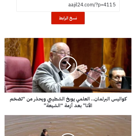
نسخ الرابط
ك
و
ا
ل
ي
س
ا
ل
ب
كواليس البرلمان.. العلمي يوبخ الشطيبي ويحذر من “تضخم
ر
ل
الأنا” بعد أزمة “الشيعة”
م
ا
ا
ن
ل
.
خ